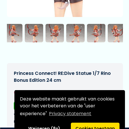
Princess Connect! RE:Dive Statue 1/7 Rino
Bonus Edition 24 cm
€199,95
[Onder voorbehoud]
Deze website maakt gebruikt van cookies
voor het verbeteren van de "user
Gratis verzending
experience"
Privacy statement
Verwachtte leverdatum:
n.v.t.
Weigeren (8s)
Cookies toestaan