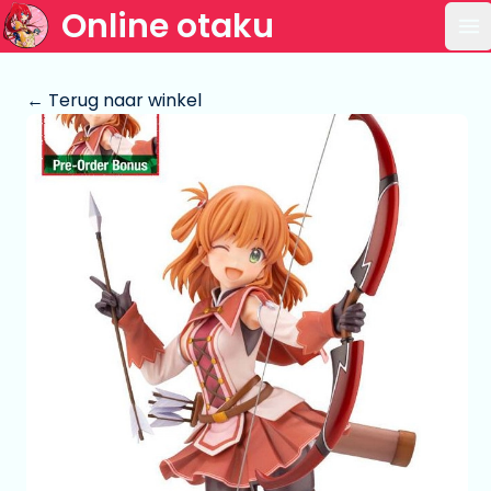
Online otaku
Op
← Terug naar winkel