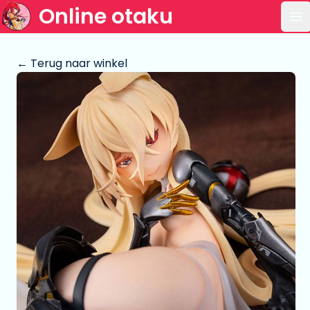
Online otaku
Op
← Terug naar winkel