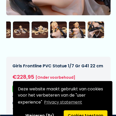
Girls Frontline PVC Statue 1/7 Gr G41 22 cm
€228,95
[Onder voorbehoud]
Deze website maakt gebruikt van cookies
Gratis verzending
voor het verbeteren van de "user
Verwachtte leverdatum:
experience"
Privacy statement
n.v.t.
Type:
Weigeren (8s)
Cookies toestaan