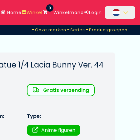
0
Home
Winkel
Winkelmand
Login
Onze merken
Series
Productgroepen
atue 1/4 Lacia Bunny Ver. 44
Gratis verzending
m:
Type:
Anime figuren