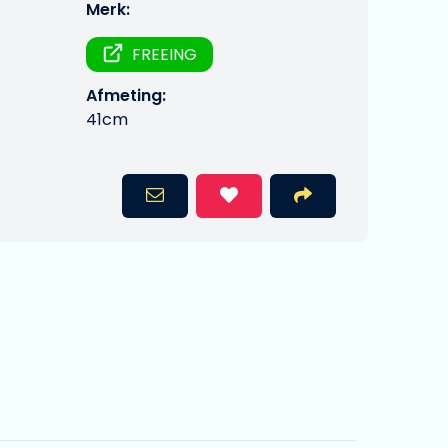
Merk:
FREEING
Afmeting:
41cm