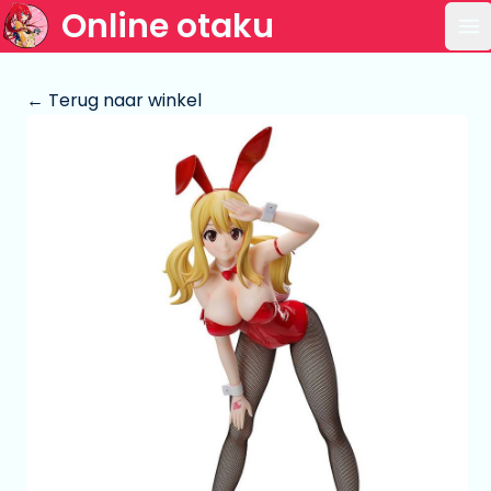
Online otaku
Op
← Terug naar winkel