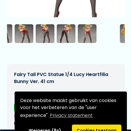
Fairy Tail PVC Statue 1/4 Lucy Heartfilia
Bunny Ver. 41 cm
€307,95
[Onder voorbehoud]
Deze website maakt gebruikt van cookies
voor het verbeteren van de "user
Gratis verzending
experience"
Privacy statement
Verwachtte leverdatum:
n.v.t.
Weigeren (8s)
Cookies toestaan