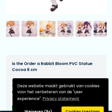
Is the Order a Rabbit Bloom PVC Statue
Cocoa 6 cm
€21,95
[Onder voorbehoud]
Deze website maakt gebruikt van cookies
Verwachtte leverdatum:
voor het verbeteren van de "user
n.v.t.
experience"
Privacy statement
Type:
Anime figuren
Weigeren (8s)
Cookies toestaan