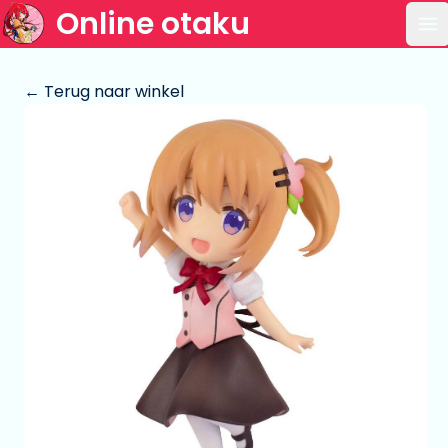
Online otaku
Op
← Terug naar winkel