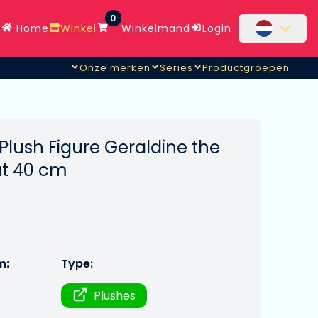
0
Home
Winkel
Winkelmand
Login
Onze merken
Series
Productgroepen
lush Figure Geraldine the
at 40 cm
m:
Type:
Plushes