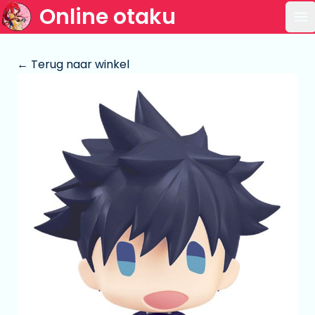
Online otaku
Op
← Terug naar winkel