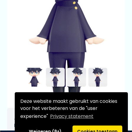
Deze website maakt gebruikt van cookies
voor het verbeteren van de "user
experience"
Privacy statement
Jujutsu Kaisen HELLO! GOOD SMILE Action
Figure Megumi Fushiguro 10 cm
Weigeren (8s)
Cookies toestaan