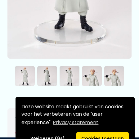
Deze website maakt gebruikt van cookies
voor het verbeteren van de "user
Tokyo Revenger PVC Statue Seishu Inui
experience"
Privacy statement
€33,99
[Onder voorbehoud]
Weigeren (8s)
Cookies toestaan