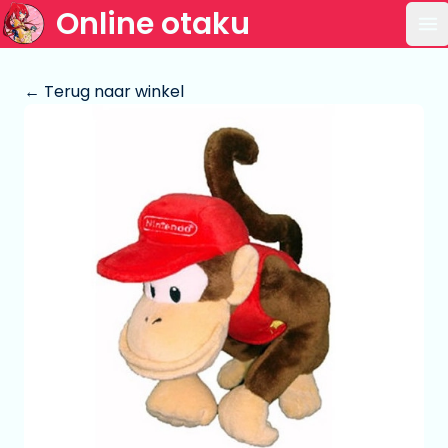
Online otaku
Op
← Terug naar winkel