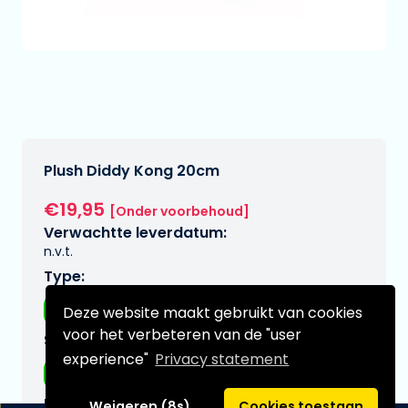
Plush Diddy Kong 20cm
€19,95
[Onder voorbehoud]
Verwachtte leverdatum:
n.v.t.
Type:
Muismat
Deze website maakt gebruikt van cookies
voor het verbeteren van de "user
Serie:
experience"
Privacy statement
Mario, super
Merk:
Weigeren (8s)
Cookies toestaan