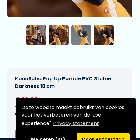
KonoSuba Pop Up Parade PVC Statue
Darkness 18 cm
€40,95
[Onder voorbehoud]
Deze website maakt gebruikt van cookies
Verwachtte leverdatum:
n.v.t.
voor het verbeteren van de "user
Type:
experience"
Privacy statement
Anime figuren
Weigeren (8s)
Cookies toestaan