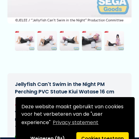
Jellyfish Can't Swim in the Night PM
Perching PVC Statue Kiui Watase 16 cm
€21,99
[Onder voorbehoud]
Deze website maakt gebruikt van cookies
Verwachtte leverdatum:
voor het verbeteren van de "user
n.v.t.
experience"
Privacy statement
Type:
Weigeren (8s)
Cookies toestaan