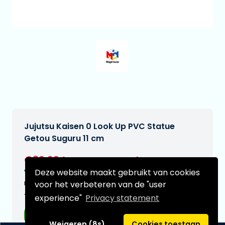
Jujutsu Kaisen 0 Look Up PVC Statue
Getou Suguru 11 cm
€39,99
[Onder voorbehoud]
Deze website maakt gebruikt van cookies
Verwachtte leverdatum:
n.v.t.
voor het verbeteren van de "user
Type:
experience"
Privacy statement
Anime figuren
Weigeren (8s)
Cookies toestaan