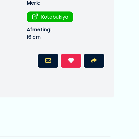
Merk:
Kotobukiya
Afmeting:
16 cm