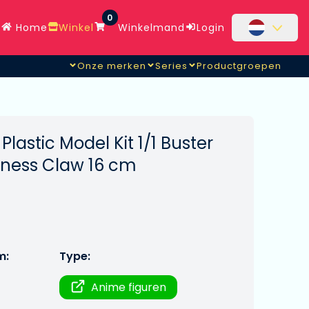
0
Home
Winkel
Winkelmand
Login
Onze merken
Series
Productgroepen
lastic Model Kit 1/1 Buster
kness Claw 16 cm
m:
Type:
Anime figuren