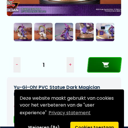
-
+
Yu-Gi-Oh! PVC Statue Dark Magician
Purple Version 29 cm
Deze website maakt gebruikt van cookies
voor het verbeteren van de "user
€112,95
experience"
Privacy statement
Gratis verzending
Weigeren (8s)
Cookies toestaan