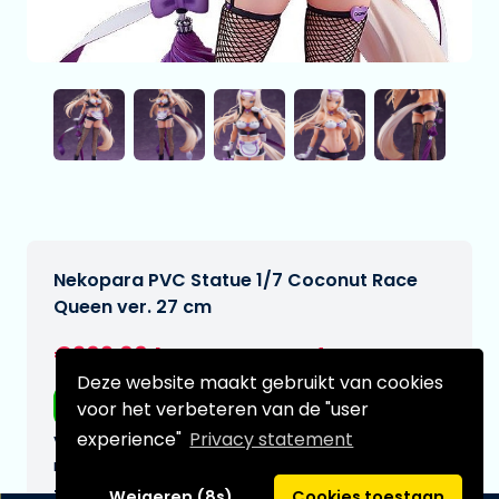
Nekopara PVC Statue 1/7 Coconut Race
Queen ver. 27 cm
€209,00
[Onder voorbehoud]
Deze website maakt gebruikt van cookies
Gratis verzending
voor het verbeteren van de "user
experience"
Privacy statement
Verwachtte leverdatum:
n.v.t.
Type:
Weigeren (8s)
Cookies toestaan