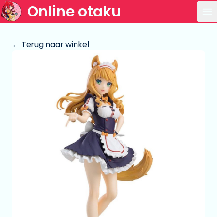
Online otaku
Op
← Terug naar winkel