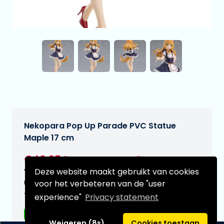
Nekopara Pop Up Parade PVC Statue
Maple 17 cm
€40,95
[Onder voorbehoud]
Deze website maakt gebruikt van cookies
Verwachtte leverdatum:
n.v.t.
voor het verbeteren van de "user
Type:
experience"
Privacy statement
Anime figuren
Weigeren (8s)
Cookies toestaan