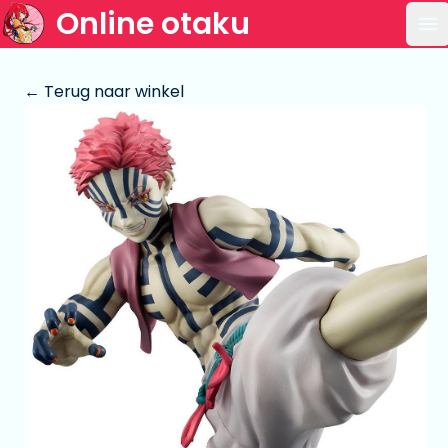
Online otaku
Op
← Terug naar winkel