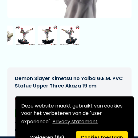
Demon Slayer Kimetsu no Yaiba G.E.M. PVC
Statue Upper Three Akaza 19 cm
€229,95
[Onder voorbehoud]
Deze website maakt gebruikt van cookies
voor het verbeteren van de "user
Gratis verzending
experience"
Privacy statement
Verwachtte leverdatum:
n.v.t.
Weigeren (8s)
Cookies toestaan