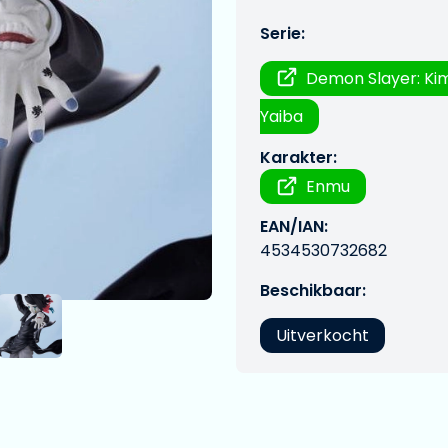
Serie:
Demon Slayer: Ki
Yaiba
Karakter:
Enmu
EAN/IAN:
4534530732682
Beschikbaar:
Uitverkocht