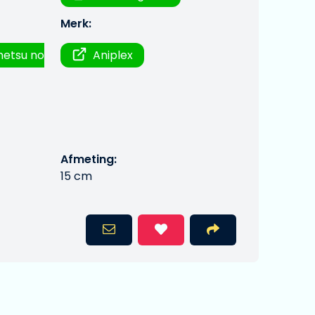
Merk:
metsu no
Aniplex
Afmeting:
15 cm