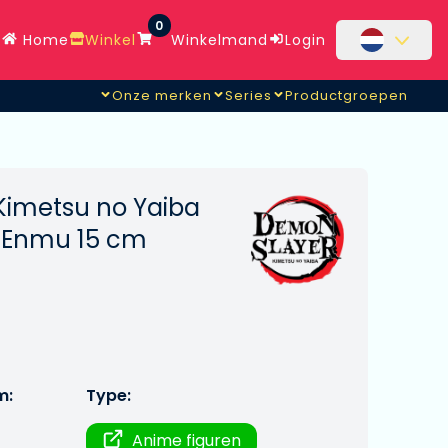
0
Home
Winkel
Winkelmand
Login
Onze merken
Series
Productgroepen
Kimetsu no Yaiba
 Enmu 15 cm
m:
Type:
Anime figuren