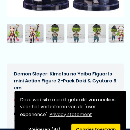
Demon Slayer: Kimetsu no Yaiba Figuarts
mini Action Figure 2-Pack Daki & Gyutaro 9
cm
€57,99
Deze website maakt gebruikt van cookies
[Onder voorbehoud]
voor het verbeteren van de "user
Verwachtte leverdatum:
n.v.t.
experience"
Privacy statement
Type:
Weigeren (8s)
Cookies toestaan