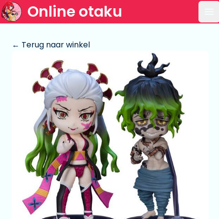
Online otaku
Op
← Terug naar winkel