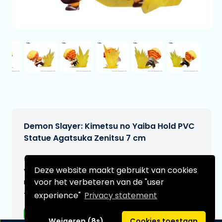
Demon Slayer: Kimetsu no Yaiba Hold PVC
Statue Agatsuka Zenitsu 7 cm
€19,95
[Onder voorbehoud]
Deze website maakt gebruikt van cookies
Verwachtte leverdatum:
voor het verbeteren van de "user
n.v.t.
experience"
Privacy statement
Type:
Anime figuren
Weigeren (8s)
Cookies toestaan