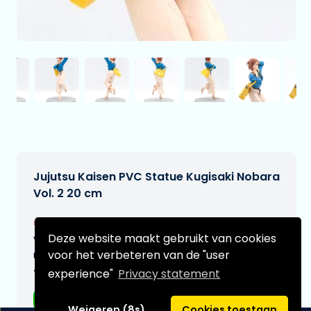
Jujutsu Kaisen PVC Statue Kugisaki Nobara
Vol. 2 20 cm
€29,95
[Onder voorbehoud]
Deze website maakt gebruikt van cookies
Verwachtte leverdatum:
voor het verbeteren van de "user
n.v.t.
experience"
Privacy statement
Type:
Anime figuren
Weigeren (8s)
Cookies toestaan