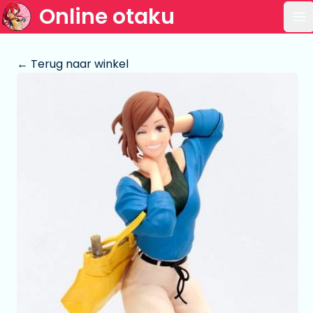
Online otaku
Op
← Terug naar winkel