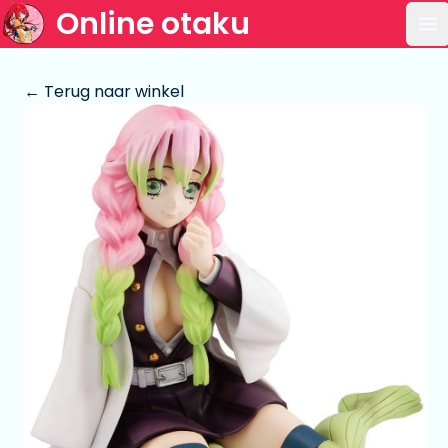
Online otaku
Op
← Terug naar winkel