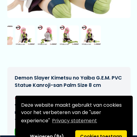
Demon Slayer Kimetsu no Yaiba G.E.M. PVC
Statue Kanroji-san Palm Size 8 cm
€99,99
[Onder voorbehoud]
Deze website maakt gebruikt van cookies
Verwachtte leverdatum:
voor het verbeteren van de "user
n.v.t.
experience"
Privacy statement
Type:
Anime figuren
Weigeren (8s)
Cookies toestaan