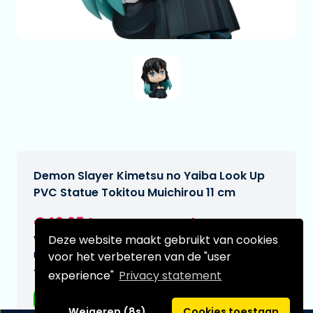
Demon Slayer Kimetsu no Yaiba Look Up
PVC Statue Tokitou Muichirou 11 cm
€42,95
[Onder voorbehoud]
Deze website maakt gebruikt van cookies
Verwachtte leverdatum:
n.v.t.
voor het verbeteren van de "user
Type:
experience"
Privacy statement
Anime figuren
Weigeren (8s)
Cookies toestaan