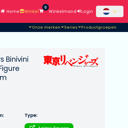
0
Home
Winkel
Winkelmand
Login
Onze merken
Series
Productgroepen
 Binivini
Figure
 cm
m:
Type: