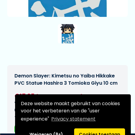
Demon Slayer: Kimetsu no Yaiba Hikkake
PVC Statue Hashira 3 Tomioka Giyu 10 cm
€17,95
[Onder voorbehoud]
Deze website maakt gebruikt van cookies
Verwachtte leverdatum:
n.v.t.
voor het verbeteren van de "user
Type:
experience"
Privacy statement
Anime figuren
Weigeren (8s)
Cookies toestaan