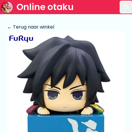
Online otaku
Op
← Terug naar winkel