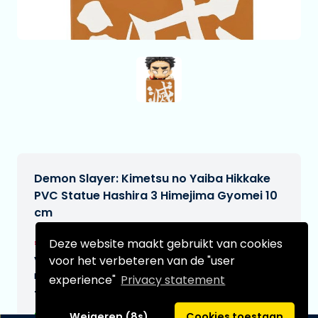
Demon Slayer: Kimetsu no Yaiba Hikkake
PVC Statue Hashira 3 Himejima Gyomei 10
cm
€17,95
Deze website maakt gebruikt van cookies
[Onder voorbehoud]
voor het verbeteren van de "user
Verwachtte leverdatum:
n.v.t.
experience"
Privacy statement
Type:
Weigeren (8s)
Cookies toestaan