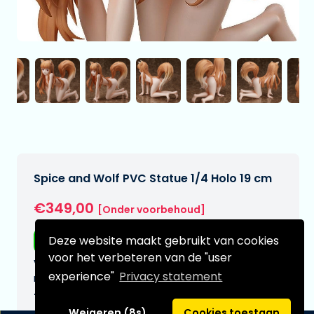
Spice and Wolf PVC Statue 1/4 Holo 19 cm
€349,00
[Onder voorbehoud]
Deze website maakt gebruikt van cookies
Gratis verzending
voor het verbeteren van de "user
Verwachtte leverdatum:
experience"
Privacy statement
n.v.t.
Type:
Weigeren (8s)
Cookies toestaan