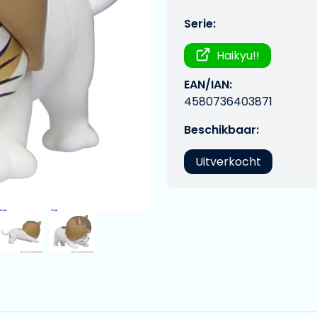
Serie:
Haikyu!!
EAN/IAN:
4580736403871
Beschikbaar:
Uitverkocht