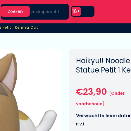
Search
Use setting
18+
Zoeken
 Petit 1 Kenma Cat
 Petit 1 Kenma Cat
Haikyu!! Noodl
Statue Petit 1 
€23,90
[Onder
voorbehoud]
Verwachtte leverdatu
n.v.t.