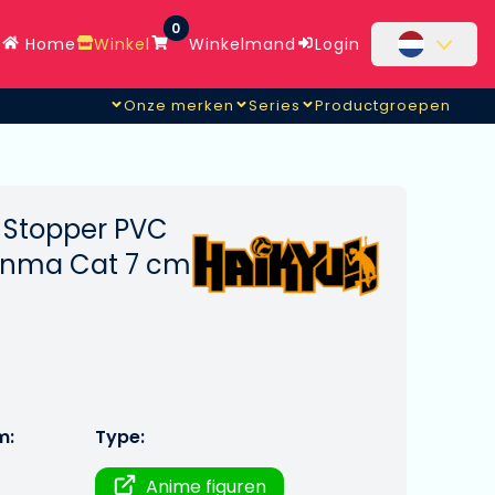
0
Home
Winkel
Winkelmand
Login
Onze merken
Series
Productgroepen
e Stopper PVC
Kenma Cat 7 cm
m:
Type:
Anime figuren