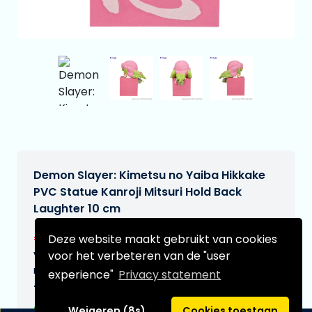
Demon Slayer: Kimetsu no Yaiba Hikkake
PVC Statue Kanroji Mitsuri Hold Back
Laughter 10 cm
€26,90
Deze website maakt gebruikt van cookies
[Onder voorbehoud]
voor het verbeteren van de "user
Verwachtte leverdatum:
n.v.t.
experience"
Privacy statement
Type:
Weigeren (8s)
Cookies toestaan