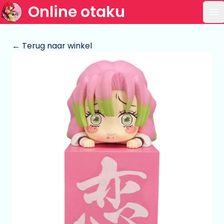
Online otaku
Op
← Terug naar winkel