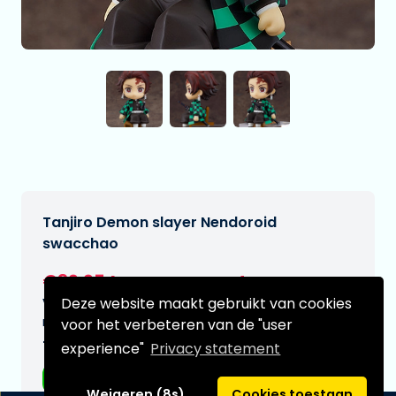
Tanjiro Demon slayer Nendoroid
swacchao
€39,95
[Onder voorbehoud]
Deze website maakt gebruikt van cookies
Verwachtte leverdatum:
n.v.t.
voor het verbeteren van de "user
Type:
experience"
Privacy statement
Anime figuren
Weigeren (8s)
Cookies toestaan