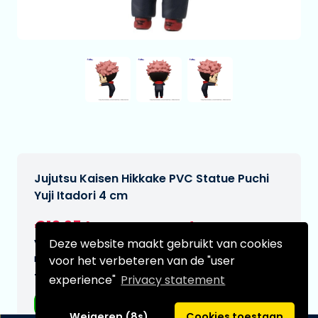
Jujutsu Kaisen Hikkake PVC Statue Puchi
Yuji Itadori 4 cm
€12,95
[Onder voorbehoud]
Deze website maakt gebruikt van cookies
Verwachtte leverdatum:
n.v.t.
voor het verbeteren van de "user
Type:
experience"
Privacy statement
Anime figuren
Weigeren (8s)
Cookies toestaan