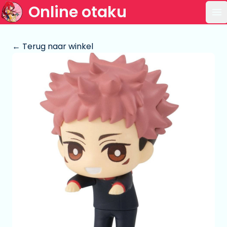
Online otaku
Op
← Terug naar winkel