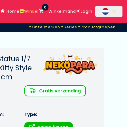
0
Home
Winkel
Winkelmand
Login
Onze merken
Series
Productgroepen
tatue 1/7
itty Style
0 cm
Gratis verzending
m:
Type: