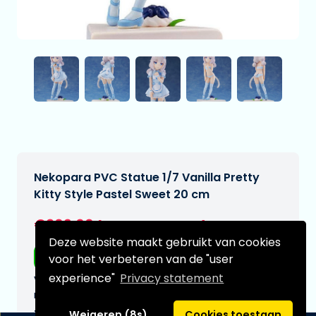
Nekopara PVC Statue 1/7 Vanilla Pretty
Kitty Style Pastel Sweet 20 cm
€209,00
[Onder voorbehoud]
Deze website maakt gebruikt van cookies
Gratis verzending
voor het verbeteren van de "user
experience"
Privacy statement
Verwachtte leverdatum:
n.v.t.
Type:
Weigeren (8s)
Cookies toestaan