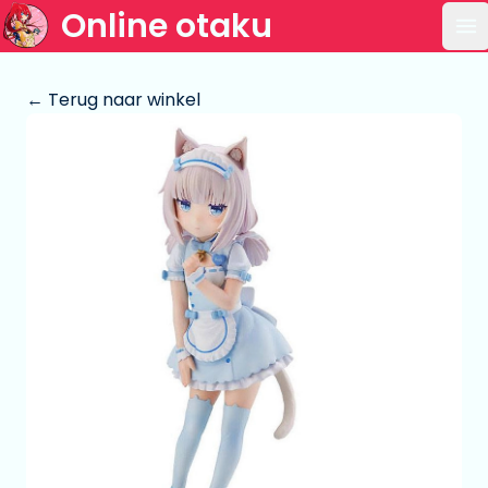
Online otaku
Op
← Terug naar winkel