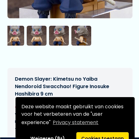
Demon Slayer: Kimetsu no Yaiba
Nendoroid Swacchao! Figure Inosuke
Hashibira 9 cm
€38,95
Deze website maakt gebruikt van cookies
[Onder voorbehoud]
voor het verbeteren van de "user
Verwachtte leverdatum:
n.v.t.
experience"
Privacy statement
Type:
Weigeren (8s)
Cookies toestaan