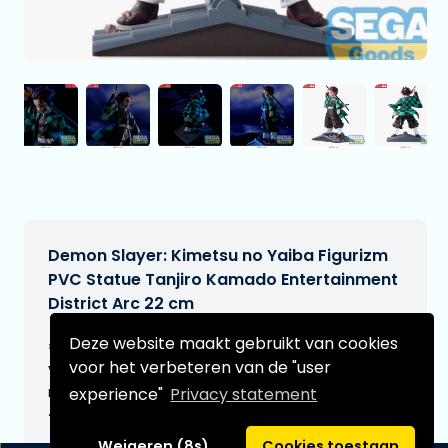
Demon Slayer: Kimetsu no Yaiba Figurizm
PVC Statue Tanjiro Kamado Entertainment
District Arc 22 cm
€27,95
Deze website maakt gebruikt van cookies
[Onder voorbehoud]
voor het verbeteren van de "user
Verwachtte leverdatum:
n.v.t.
experience"
Privacy statement
Type:
Weigeren (8s)
Cookies toestaan