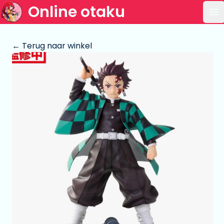
Online otaku
Op
← Terug naar winkel